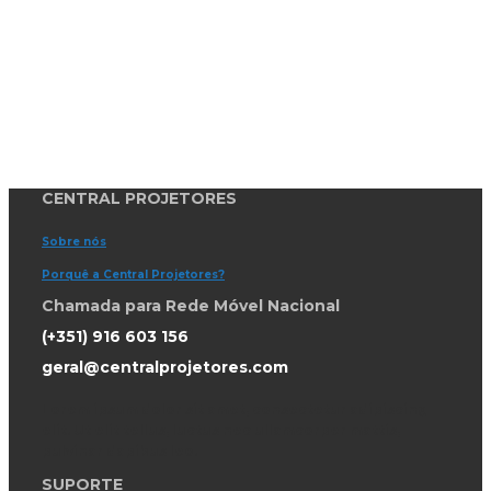
CENTRAL PROJETORES
Sobre nós
Porquê a Central Projetores?
Chamada para Rede Móvel Nacional
(+351) 916 603 156
geral@centralprojetores.com
Lorem ipsum dolor sit amet, consectetur adipiscing
elit. Ut elit tellus, luctus nec ullamcorper mattis,
pulvinar dapibus leo.
SUPORTE