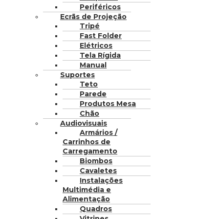
Periféricos
Ecrãs de Projeção
Tripé
Fast Folder
Elétricos
Tela Rígida
Manual
Suportes
Teto
Parede
Produtos Mesa
Chão
Audiovisuais
Armários /
Carrinhos de
Carregamento
Biombos
Cavaletes
Instalações
Multimédia e
Alimentação
Quadros
Vitrines