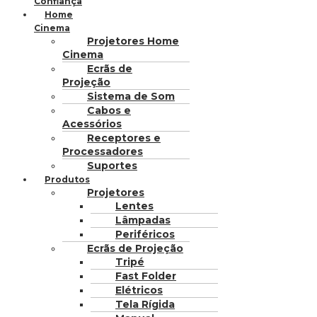
Confiança
Home
Cinema
Projetores Home
Cinema
Ecrãs de
Projeção
Sistema de Som
Cabos e
Acessórios
Receptores e
Processadores
Suportes
Produtos
Projetores
Lentes
Lâmpadas
Periféricos
Ecrãs de Projeção
Tripé
Fast Folder
Elétricos
Tela Rígida